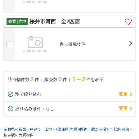
桜井市河西 全2区画
売買 | 売地
過去掲載物件
2
0
1～2
該当物件数
件
販売数
件
件を表示
駅で絞り込む
変更
変更
絞り込み条件：
なし
奈良県の新築一戸建て・土地
>
(居住用(売買))路線・駅から探す
>
JR桜井線
>
桜井駅の売買物件