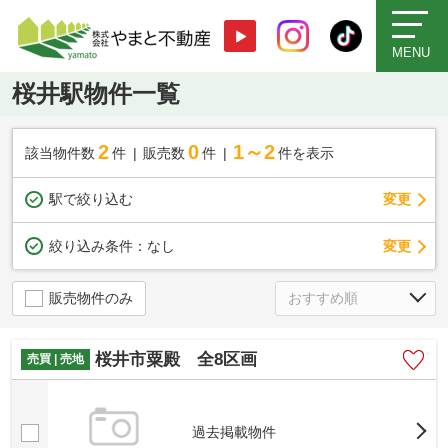
MENU
桜井駅物件一覧
2
0
1～2
該当物件数
件
販売数
件
件を表示
駅で絞り込む
変更
変更
絞り込み条件：
なし
販売物件のみ
桜井市粟殿 全8区画
売買 | 売地
過去掲載物件