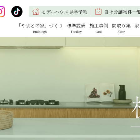
モデルハウス見学予約
自社分譲物件一
「やまとの家」づくり
標準設備
施工事例
間取り集
家
Buildings
Facility
Case
Floor