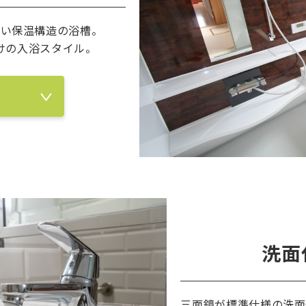
くい保温構造の浴槽。
けの入浴スタイル。
洗面
三面鏡が標準仕様の洗面