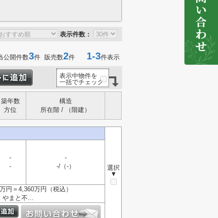
表示件数：
3
2
1-3
当公開件数
件 販売数
件
件表示
表示中物件を
一括でチェック
築年数
構造
方位
所在階 / （階建）
-
-
-
-/（-）
選択
▼
万円＝4,360万円（税込）
やまと不...