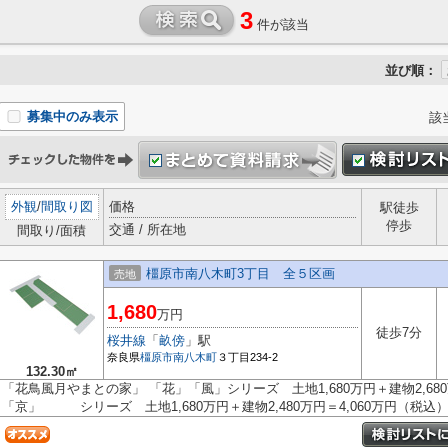
3
件が該当
並び順：
募集中のみ表示
該
外観
/
間取り図
価格
駅徒歩
停歩
交通 / 所在地
間取り/面積
橿原市南八木町3丁目 全５区画
売地
1,680
万円
徒歩7分
桜井線
「
畝傍
」駅
奈良県
橿原市
南八木町
３丁目234‐2
132.30㎡
「花鳥風月やまとの家」 「花」「風」シリーズ 土地1,680万円＋建物2,680
「京」 シリーズ 土地1,680万円＋建物2,480万円＝4,060万円（税込） 