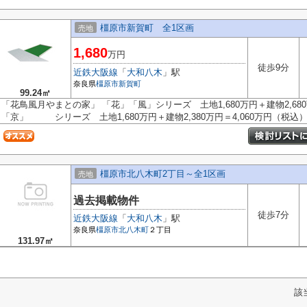
橿原市新賀町 全1区画
売地
1,680
万円
徒歩9分
近鉄大阪線
「
大和八木
」駅
奈良県
橿原市
新賀町
99.24㎡
「花鳥風月やまとの家」 「花」「風」シリーズ 土地1,680万円＋建物2,680
「京」 シリーズ 土地1,680万円＋建物2,380万円＝4,060万円（税込） 
橿原市北八木町2丁目～全1区画
売地
過去掲載物件
徒歩7分
近鉄大阪線
「
大和八木
」駅
奈良県
橿原市
北八木町
２丁目
131.97㎡
該