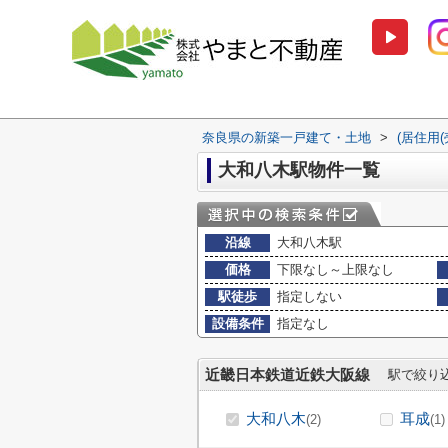
奈良県の新築一戸建て・土地
>
(居住用
大和八木駅物件一覧
沿線
大和八木駅
価格
下限なし～上限なし
駅徒歩
指定しない
設備条件
指定なし
近畿日本鉄道近鉄大阪線
駅で絞り
大和八木
耳成
(2)
(1)