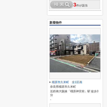
3
件が該当
新着物件
橿原市久米町 全1区画
奈良県橿原市久米町
近鉄南大阪線「橿原神宮前」駅 徒歩3
分
-