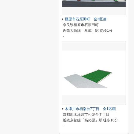
橿原市石原田町 全3区画
奈良県橿原市石原田町
近鉄大阪線「耳成」駅 徒歩1分
-
木津川市相楽台7丁目 全1区画
京都府木津川市相楽台７丁目
近鉄京都線「高の原」駅 徒歩10分
-