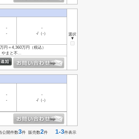
-
-
-
-/（-）
選択
▼
万円＝4,360万円（税込）
やまと不...
-
-
-
-/（-）
3
2
1-3
当公開件数
件 販売数
件
件表示