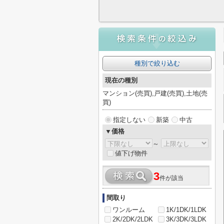
種別で絞り込む
現在の種別
マンション(売買),戸建(売買),土地(売
買)
指定しない
新築
中古
▼価格
～
値下げ物件
3
件が該当
間取り
ワンルーム
1K/1DK/1LDK
2K/2DK/2LDK
3K/3DK/3LDK