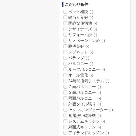
こだわり条件
ペット相談
(-)
陽当り良好
(-)
閑静な住宅地
(-)
デザイナーズ
(-)
リフォーム済
(-)
リノベーション済
(-)
眺望良好
(-)
メゾネット
(-)
ベランダ
(-)
バルコニー
(-)
ルーフバルコニー
(-)
オール電化
(-)
24時間換気システム
(-)
２面バルコニー
(-)
３面バルコニー
(-)
両面バルコニー
(-)
外観タイル張り
(-)
IHクッキングヒーター
(-)
食器洗い乾燥機
(-)
システムキッチン
(-)
対面式キッチン
(-)
アイランドキッチン
(-)