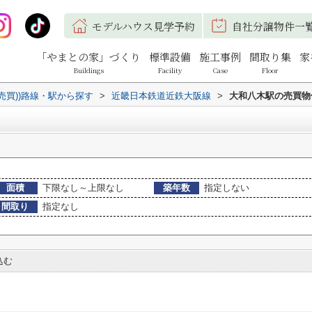
モデルハウス見学予約
自社分譲物件一
「やまとの家」づくり
標準設備
施工事例
間取り集
家
Buildings
Facility
Case
Floor
(売買))路線・駅から探す
>
近畿日本鉄道近鉄大阪線
>
大和八木駅の売買物
面積
下限なし～上限なし
築年数
指定しない
間取り
指定なし
込む