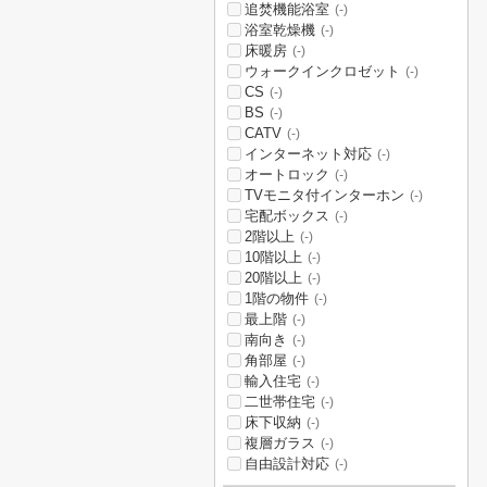
追焚機能浴室
(-)
浴室乾燥機
(-)
床暖房
(-)
ウォークインクロゼット
(-)
CS
(-)
BS
(-)
CATV
(-)
インターネット対応
(-)
オートロック
(-)
TVモニタ付インターホン
(-)
宅配ボックス
(-)
2階以上
(-)
10階以上
(-)
20階以上
(-)
1階の物件
(-)
最上階
(-)
南向き
(-)
角部屋
(-)
輸入住宅
(-)
二世帯住宅
(-)
床下収納
(-)
複層ガラス
(-)
自由設計対応
(-)