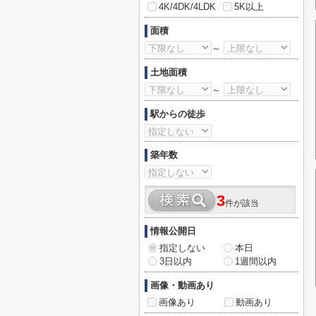
4K/4DK/4LDK
5K以上
面積
～
土地面積
～
駅からの徒歩
築年数
3
件が該当
情報公開日
指定しない
本日
3日以内
1週間以内
画像・動画あり
画像あり
動画あり