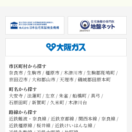
市区町村から探す
奈良市
/
生駒市
/
橿原市
/
木津川市
/
生駒郡斑鳩町
/
京田辺市
/
大和郡山市
/
天理市
/
磯城郡田原本町
町名から探す
大安寺
/
法蓮町
/
左京
/
朱雀
/
船橋町
/
真弓
/
石原田町
/
新賀町
/
久米町
/
木津川台
路線から探す
近鉄難波・奈良線
/
近鉄京都線
/
関西本線
/
奈良線
/
近鉄橿原線
/
桜井線
/
近鉄けいはんな線
/