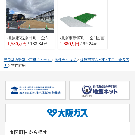
橿原市石原田町 全3区画
橿原市新賀町 全1区画
1,580
万
円
/ 133.34㎡
1,680
万
円
/ 99.24㎡
奈良県の新築一戸建て・土地
>
物件カタログ
>
橿原市南八木町3丁目 全５区
画
>
物件詳細
市区町村から探す