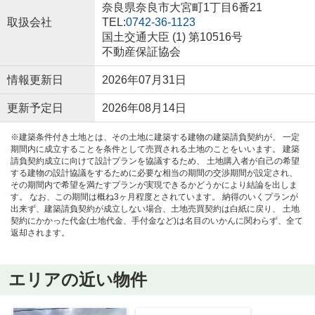
奈良県奈良市大宮町1丁目6番21
取扱会社
TEL:
0742-36-1123
国土交通大臣 (1) 第10516号
不動産保証協会
情報更新日
2026年07月31日
更新予定日
2026年08月14日
※建築条件付き土地とは、その土地に建築する建物の建築請負契約が、 一定
期間内に成立することを条件として売買される土地のことをいいます。 建築
請負契約成立に向けて設計プランを協議するため、 土地購入者が自己の希望
する建物の設計協議をするために必要な相当の期間の交渉期間が設定され、
その期間内で希望を満たすプランが実現できるかどうかにより結論を出しま
す。 なお、この期間は概ね3ヶ月程度とされています。 納得のいくプランが
出来ず、建築請負契約が成立しない場合、土地売買契約は白紙に戻り、 土地
契約にかかった代金(土地代金、手付金など)は名目のいかんに関わらず、全て
返却されます。
エリアの近い物件