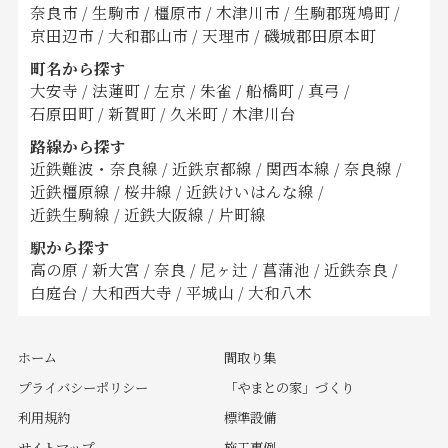
奈良市
/
生駒市
/
橿原市
/
木津川市
/
生駒郡斑鳩町
/
京田辺市
/
大和郡山市
/
天理市
/
磯城郡田原本町
町名から探す
大安寺
/
法蓮町
/
左京
/
朱雀
/
船橋町
/
真弓
/
石原田町
/
新賀町
/
久米町
/
木津川台
路線から探す
近鉄難波・奈良線
/
近鉄京都線
/
関西本線
/
奈良線
/
近鉄橿原線
/
桜井線
/
近鉄けいはんな線
/
近鉄生駒線
/
近鉄大阪線
/
片町線
駅から探す
高の原
/
新大宮
/
奈良
/
尼ヶ辻
/
菖蒲池
/
近鉄奈良
/
白庭台
/
大和西大寺
/
平城山
/
大和八木
ホーム
間取り集
プライバシーポリシー
「やまとの家」づくり
利用規約
標準設備
サイトマップ
施工事例