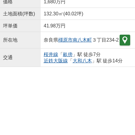
価格
1,680万円
土地面積(坪数)
132.30㎡(40.02坪)
坪単価
41.98万円
所在地
奈良県
橿原市
南八木町
３丁目234‐2
桜井線
「
畝傍
」駅 徒歩7分
交通
近鉄大阪線
「
大和八木
」駅 徒歩14分