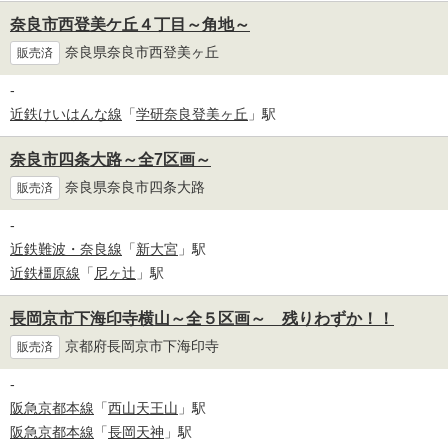
奈良市西登美ケ丘４丁目～角地～
奈良県奈良市西登美ヶ丘
販売済
-
近鉄けいはんな線
「
学研奈良登美ヶ丘
」駅
奈良市四条大路～全7区画～
奈良県奈良市四条大路
販売済
-
近鉄難波・奈良線
「
新大宮
」駅
近鉄橿原線
「
尼ヶ辻
」駅
長岡京市下海印寺横山～全５区画～ 残りわずか！！
京都府長岡京市下海印寺
販売済
-
阪急京都本線
「
西山天王山
」駅
阪急京都本線
「
長岡天神
」駅