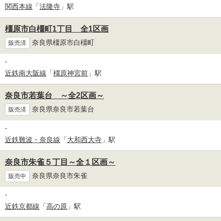
関西本線
「
法隆寺
」駅
橿原市白橿町1丁目 全1区画
奈良県橿原市白橿町
販売済
-
近鉄南大阪線
「
橿原神宮前
」駅
奈良市若葉台 ～全2区画～
奈良県奈良市若葉台
販売済
-
近鉄難波・奈良線
「
大和西大寺
」駅
奈良市朱雀５丁目～全１区画～
奈良県奈良市朱雀
販売中
-
近鉄京都線
「
高の原
」駅