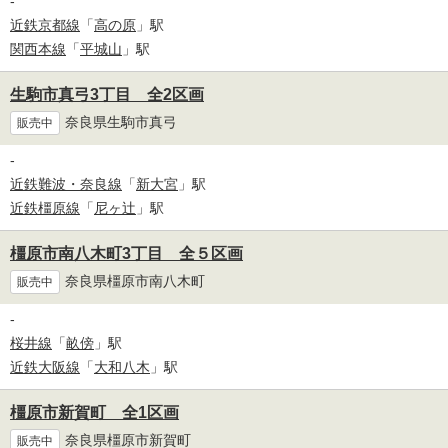
-
近鉄京都線
「
高の原
」駅
関西本線
「
平城山
」駅
生駒市真弓3丁目 全2区画
奈良県生駒市真弓
販売中
-
近鉄難波・奈良線
「
新大宮
」駅
近鉄橿原線
「
尼ヶ辻
」駅
橿原市南八木町3丁目 全５区画
奈良県橿原市南八木町
販売中
-
桜井線
「
畝傍
」駅
近鉄大阪線
「
大和八木
」駅
橿原市新賀町 全1区画
奈良県橿原市新賀町
販売中