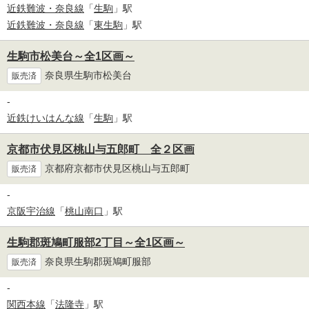
近鉄難波・奈良線
「
生駒
」駅
近鉄難波・奈良線
「
東生駒
」駅
生駒市松美台～全1区画～
奈良県生駒市松美台
販売済
-
近鉄けいはんな線
「
生駒
」駅
京都市伏見区桃山与五郎町 全２区画
京都府京都市伏見区桃山与五郎町
販売済
-
京阪宇治線
「
桃山南口
」駅
生駒郡斑鳩町服部2丁目～全1区画～
奈良県生駒郡斑鳩町服部
販売済
-
関西本線
「
法隆寺
」駅