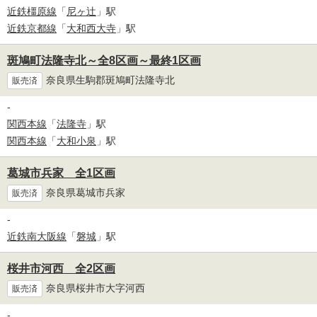
近鉄橿原線
「
尼ヶ辻
」駅
近鉄京都線
「
大和西大寺
」駅
斑鳩町法隆寺北～全8区画～最終1区画
奈良県生駒郡斑鳩町法隆寺北
販売済
-
関西本線
「
法隆寺
」駅
関西本線
「
大和小泉
」駅
葛城市兵家 全1区画
奈良県葛城市兵家
販売済
-
近鉄南大阪線
「
磐城
」駅
桜井市河西 全2区画
奈良県桜井市大字河西
販売済
-