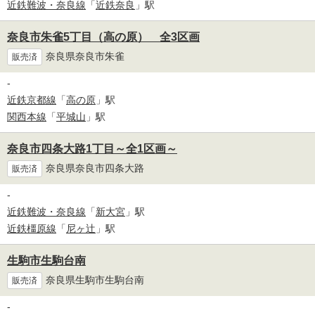
近鉄難波・奈良線
「
近鉄奈良
」駅
奈良市朱雀5丁目（高の原） 全3区画
奈良県奈良市朱雀
販売済
-
近鉄京都線
「
高の原
」駅
関西本線
「
平城山
」駅
奈良市四条大路1丁目～全1区画～
奈良県奈良市四条大路
販売済
-
近鉄難波・奈良線
「
新大宮
」駅
近鉄橿原線
「
尼ヶ辻
」駅
生駒市生駒台南
奈良県生駒市生駒台南
販売済
-