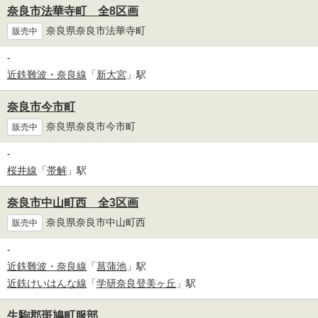
奈良市法華寺町 全8区画
奈良県奈良市法華寺町
販売中
-
近鉄難波・奈良線
「
新大宮
」駅
奈良市今市町
奈良県奈良市今市町
販売中
-
桜井線
「
帯解
」駅
奈良市中山町西 全3区画
奈良県奈良市中山町西
販売中
-
近鉄難波・奈良線
「
菖蒲池
」駅
近鉄けいはんな線
「
学研奈良登美ヶ丘
」駅
生駒郡斑鳩町服部