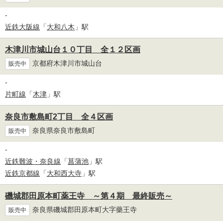
-
近鉄大阪線
「
大和八木
」駅
木津川市城山台１０丁目 全１２区画
京都府木津川市城山台
販売中
-
片町線
「
木津
」駅
奈良市敷島町2丁目 全４区画
奈良県奈良市敷島町
販売中
-
近鉄難波・奈良線
「
菖蒲池
」駅
近鉄京都線
「
大和西大寺
」駅
磯城郡田原本町薬王寺 ～第４期 最終販売～
奈良県磯城郡田原本町大字藥王寺
販売中