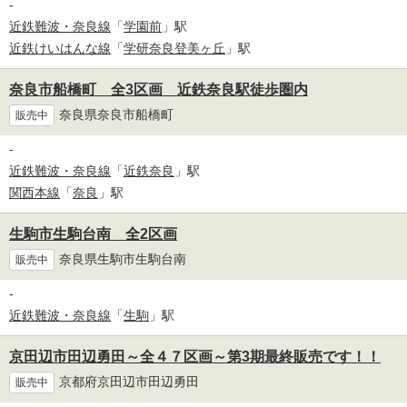
-
近鉄難波・奈良線
「
学園前
」駅
近鉄けいはんな線
「
学研奈良登美ヶ丘
」駅
奈良市船橋町 全3区画 近鉄奈良駅徒歩圏内
奈良県奈良市船橋町
販売中
-
近鉄難波・奈良線
「
近鉄奈良
」駅
関西本線
「
奈良
」駅
生駒市生駒台南 全2区画
奈良県生駒市生駒台南
販売中
-
近鉄難波・奈良線
「
生駒
」駅
京田辺市田辺勇田～全４７区画～第3期最終販売です！！
京都府京田辺市田辺勇田
販売中