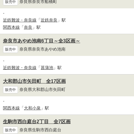
奈良県奈良市船橋町
販売中
-
近鉄難波・奈良線
「
近鉄奈良
」駅
関西本線
「
奈良
」駅
奈良市あやめ池南6丁目～全3区画～
奈良県奈良市あやめ池南
販売中
-
近鉄難波・奈良線
「
菖蒲池
」駅
大和郡山市矢田町 全17区画
奈良県大和郡山市矢田町
販売中
-
関西本線
「
大和小泉
」駅
生駒市西白庭台2丁目 全7区画
奈良県生駒市西白庭台
販売中