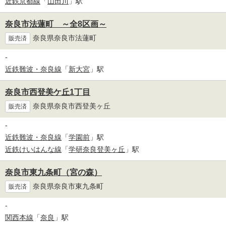
近鉄京都線
「
山田川
」駅
奈良市法蓮町 ～全8区画～
奈良県奈良市法蓮町
販売済
-
近鉄難波・奈良線
「
新大宮
」駅
奈良市西登美ケ丘1丁目
奈良県奈良市西登美ヶ丘
販売済
-
近鉄難波・奈良線
「
学園前
」駅
近鉄けいはんな線
「
学研奈良登美ヶ丘
」駅
奈良市東九条町（宮の森）
奈良県奈良市東九条町
販売済
-
関西本線
「
奈良
」駅