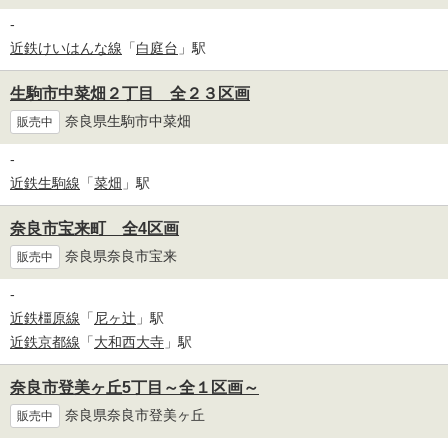
-
近鉄けいはんな線
「
白庭台
」駅
生駒市中菜畑２丁目 全２３区画
奈良県生駒市中菜畑
販売中
-
近鉄生駒線
「
菜畑
」駅
奈良市宝来町 全4区画
奈良県奈良市宝来
販売中
-
近鉄橿原線
「
尼ヶ辻
」駅
近鉄京都線
「
大和西大寺
」駅
奈良市登美ヶ丘5丁目～全１区画～
奈良県奈良市登美ヶ丘
販売中