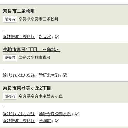
奈良市三条桧町
奈良県奈良市三条桧町
販売済
-
近鉄難波・奈良線
「
新大宮
」駅
生駒市真弓1丁目 ～角地～
奈良県生駒市真弓
販売済
-
近鉄けいはんな線
「
学研北生駒
」駅
奈良市東登美ヶ丘2丁目
奈良県奈良市東登美ヶ丘
販売済
-
近鉄けいはんな線
「
学研奈良登美ヶ丘
」駅
近鉄難波・奈良線
「
学園前
」駅