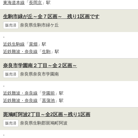
東海道本線
「
長岡京
」駅
生駒市緑が丘～全７区画～ 残り1区画です
奈良県生駒市緑ケ丘
販売済
-
近鉄生駒線
「
菜畑
」駅
近鉄難波・奈良線
「
生駒
」駅
奈良市学園南２丁目～全２区画～
奈良県奈良市学園南
販売済
-
近鉄難波・奈良線
「
学園前
」駅
近鉄難波・奈良線
「
菖蒲池
」駅
斑鳩町阿波2丁目～全2区画～残り1区画
奈良県生駒郡斑鳩町阿波
販売済
-