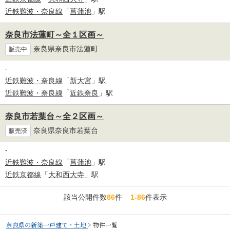
近鉄難波・奈良線
「
菖蒲池
」駅
奈良市法蓮町～全１区画～
奈良県奈良市法蓮町
販売中
-
近鉄難波・奈良線
「
新大宮
」駅
近鉄難波・奈良線
「
近鉄奈良
」駅
奈良市若葉台～全２区画～
奈良県奈良市若葉台
販売済
-
近鉄難波・奈良線
「
菖蒲池
」駅
近鉄京都線
「
大和西大寺
」駅
該当公開件数
86
件
1-86
件表示
奈良県の新築一戸建て・土地
>
物件一覧