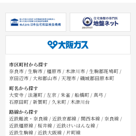
市区町村から探す
奈良市
/
生駒市
/
橿原市
/
木津川市
/
生駒郡斑鳩町
/
京田辺市
/
大和郡山市
/
天理市
/
磯城郡田原本町
町名から探す
大安寺
/
法蓮町
/
左京
/
朱雀
/
船橋町
/
真弓
/
石原田町
/
新賀町
/
久米町
/
木津川台
路線から探す
近鉄難波・奈良線
/
近鉄京都線
/
関西本線
/
奈良線
/
近鉄橿原線
/
桜井線
/
近鉄けいはんな線
/
近鉄生駒線
/
近鉄大阪線
/
片町線