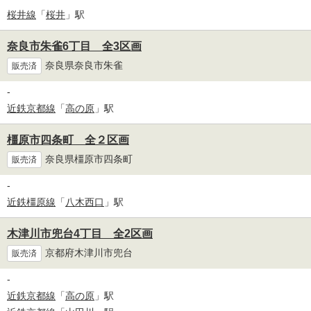
桜井線
「
桜井
」駅
奈良市朱雀6丁目 全3区画
奈良県奈良市朱雀
販売済
-
近鉄京都線
「
高の原
」駅
橿原市四条町 全２区画
奈良県橿原市四条町
販売済
-
近鉄橿原線
「
八木西口
」駅
木津川市兜台4丁目 全2区画
京都府木津川市兜台
販売済
-
近鉄京都線
「
高の原
」駅