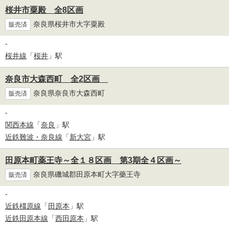
桜井市粟殿 全8区画
奈良県桜井市大字粟殿
販売済
-
桜井線
「
桜井
」駅
奈良市大森西町 全2区画
奈良県奈良市大森西町
販売済
-
関西本線
「
奈良
」駅
近鉄難波・奈良線
「
新大宮
」駅
田原本町薬王寺～全１８区画 第3期全４区画～
奈良県磯城郡田原本町大字藥王寺
販売済
-
近鉄橿原線
「
田原本
」駅
近鉄田原本線
「
西田原本
」駅