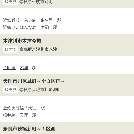
奈良県生駒市辻町
販売済
-
近鉄難波・奈良線
「
東生駒
」駅
近鉄けいはんな線
「
生駒
」駅
木津川市木津今城
京都府木津川市木津
販売済
-
片町線
「
木津
」駅
天理市川原城町～全３区画～
奈良県天理市川原城町
販売済
-
近鉄天理線
「
天理
」駅
桜井線
「
天理
」駅
奈良市秋篠新町～１区画