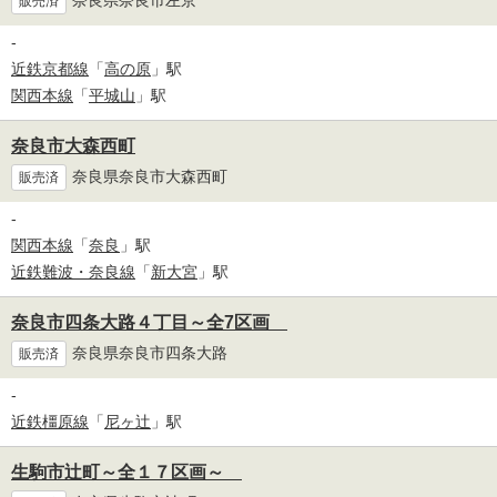
奈良県奈良市左京
販売済
-
近鉄京都線
「
高の原
」駅
関西本線
「
平城山
」駅
奈良市大森西町
奈良県奈良市大森西町
販売済
-
関西本線
「
奈良
」駅
近鉄難波・奈良線
「
新大宮
」駅
奈良市四条大路４丁目～全7区画
奈良県奈良市四条大路
販売済
-
近鉄橿原線
「
尼ヶ辻
」駅
生駒市辻町～全１７区画～