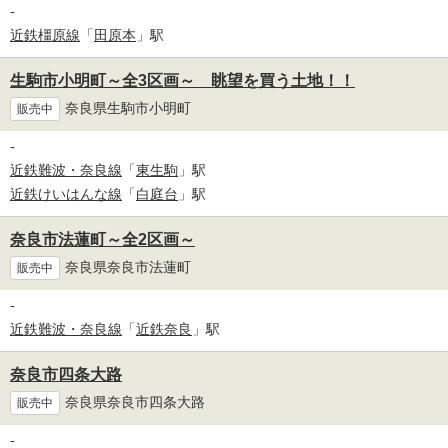
-
近鉄橿原線
「
田原本
」駅
生駒市小明町～全3区画～ 眺望を買う土地！！
奈良県生駒市小明町
販売中
-
近鉄難波・奈良線
「
東生駒
」駅
近鉄けいはんな線
「
白庭台
」駅
奈良市法蓮町～全2区画～
奈良県奈良市法蓮町
販売中
-
近鉄難波・奈良線
「
近鉄奈良
」駅
奈良市四条大路
奈良県奈良市四条大路
販売中
-