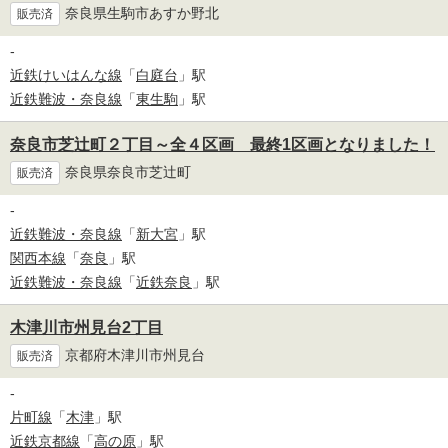
奈良県生駒市あすか野北
販売済
-
近鉄けいはんな線
「
白庭台
」駅
近鉄難波・奈良線
「
東生駒
」駅
奈良市芝辻町２丁目～全４区画 最終1区画となりました！
奈良県奈良市芝辻町
販売済
-
近鉄難波・奈良線
「
新大宮
」駅
関西本線
「
奈良
」駅
近鉄難波・奈良線
「
近鉄奈良
」駅
木津川市州見台2丁目
京都府木津川市州見台
販売済
-
片町線
「
木津
」駅
近鉄京都線
「
高の原
」駅