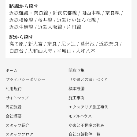
路線から探す
近鉄難波・奈良線
/
近鉄京都線
/
関西本線
/
奈良線
/
近鉄橿原線
/
桜井線
/
近鉄けいはんな線
/
近鉄生駒線
/
近鉄大阪線
/
片町線
駅から探す
高の原
/
新大宮
/
奈良
/
尼ヶ辻
/
菖蒲池
/
近鉄奈良
/
白庭台
/
大和西大寺
/
平城山
/
大和八木
ホーム
間取り集
プライバシーポリシー
「やまとの家」づくり
利用規約
標準設備
サイトマップ
施工事例
周辺施設
エクステリア施工事例
会社概要
モデルハウス
スタッフ紹介
やまと不動産の強み
スタッフブログ
自社分譲物件一覧