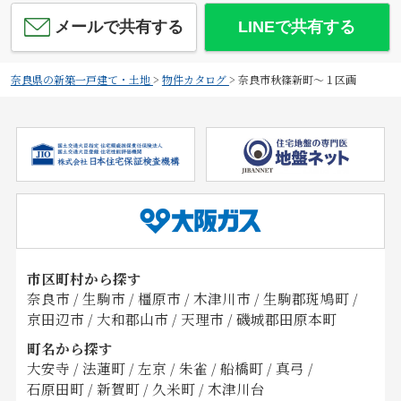
メールで共有する
LINEで共有する
奈良県の新築一戸建て・土地
>
物件カタログ
>
奈良市秋篠新町～１区画
市区町村から探す
奈良市
/
生駒市
/
橿原市
/
木津川市
/
生駒郡斑鳩町
/
京田辺市
/
大和郡山市
/
天理市
/
磯城郡田原本町
町名から探す
大安寺
/
法蓮町
/
左京
/
朱雀
/
船橋町
/
真弓
/
石原田町
/
新賀町
/
久米町
/
木津川台