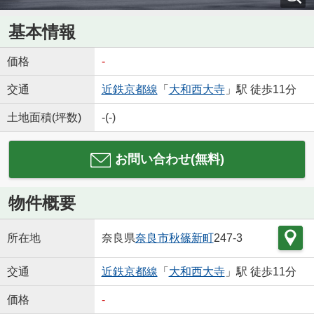
基本情報
価格
-
交通
近鉄京都線
「
大和西大寺
」駅 徒歩11分
土地面積(坪数)
-(-)
お問い合わせ(無料)
物件概要
所在地
奈良県
奈良市
秋篠新町
247-3
交通
近鉄京都線
「
大和西大寺
」駅 徒歩11分
価格
-