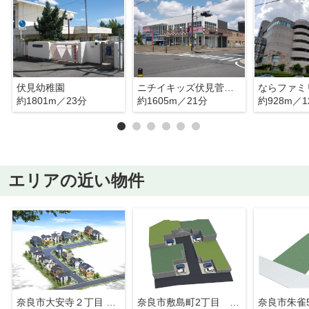
伏見幼稚園
ニチイキッズ伏見菅原保育園
ならファミ
約1801m／23分
約1605m／21分
約928m／1
エリアの近い物件
奈良市大安寺２丁目 全１５区画～
奈良市敷島町2丁目 全４区画