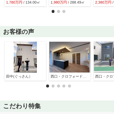
1,780
万
円
/ 134.00㎡
1,980
万
円
/ 288.49㎡
2,380
万
円
お客様の声
田中(ぐっさん）
西口・クロフォード（ジョー）
こだわり特集