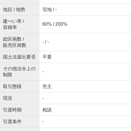
地目 / 地勢
宅地 / -
建ぺい率 /
60% / 200%
容積率
総区画数 /
- / -
販売区画数
国土法届出要否
不要
その他法令上の
-
制限
取引態様
売主
現況
-
引渡時期
相談
引渡条件
-