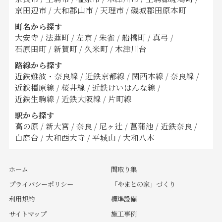
京田辺市
/
大和郡山市
/
天理市
/
磯城郡田原本町
町名から探す
大安寺
/
法蓮町
/
左京
/
朱雀
/
船橋町
/
真弓
/
石原田町
/
新賀町
/
久米町
/
木津川台
路線から探す
近鉄難波・奈良線
/
近鉄京都線
/
関西本線
/
奈良線
/
近鉄橿原線
/
桜井線
/
近鉄けいはんな線
/
近鉄生駒線
/
近鉄大阪線
/
片町線
駅から探す
高の原
/
新大宮
/
奈良
/
尼ヶ辻
/
菖蒲池
/
近鉄奈良
/
白庭台
/
大和西大寺
/
平城山
/
大和八木
ホーム
間取り集
プライバシーポリシー
「やまとの家」づくり
利用規約
標準設備
サイトマップ
施工事例