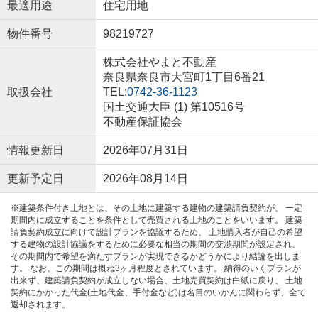
最適用途
住宅用地
物件番号
98219727
株式会社やまと不動産
奈良県奈良市大宮町1丁目6番21
取扱会社
TEL:
0742-36-1123
国土交通大臣 (1) 第10516号
不動産保証協会
情報更新日
2026年07月31日
更新予定日
2026年08月14日
※建築条件付き土地とは、その土地に建築する建物の建築請負契約が、 一定
期間内に成立することを条件として売買される土地のことをいいます。 建築
請負契約成立に向けて設計プランを協議するため、 土地購入者が自己の希望
する建物の設計協議をするために必要な相当の期間の交渉期間が設定され、
その期間内で希望を満たすプランが実現できるかどうかにより結論を出しま
す。 なお、この期間は概ね3ヶ月程度とされています。 納得のいくプランが
出来ず、建築請負契約が成立しない場合、土地売買契約は白紙に戻り、 土地
契約にかかった代金(土地代金、手付金など)は名目のいかんに関わらず、全て
返却されます。