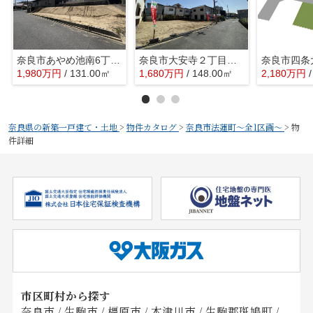
奈良市あやめ池南6丁目～全3区画～
奈良市大安寺２丁目～全２区画～
奈良市四条
1,980
万
円
/ 131.00㎡
1,680
万
円
/ 148.00㎡
2,180
万
円
奈良県の新築一戸建て・土地
>
物件カタログ
>
奈良市法蓮町～全1区画～
>
物
件詳細
市区町村から探す
奈良市
/
生駒市
/
橿原市
/
木津川市
/
生駒郡斑鳩町
/