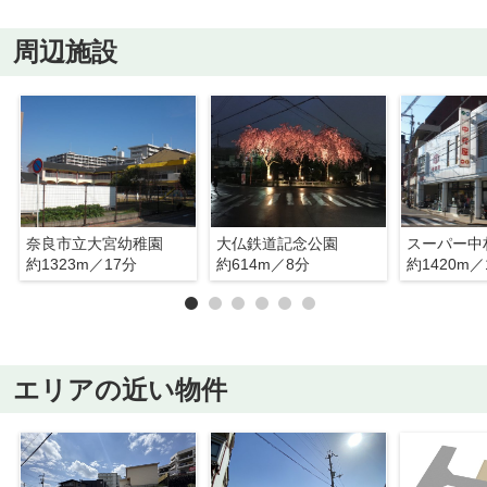
周辺施設
奈良市立大宮幼稚園
大仏鉄道記念公園
スーパー中
約1323m／17分
約614m／8分
約1420m／
エリアの近い物件