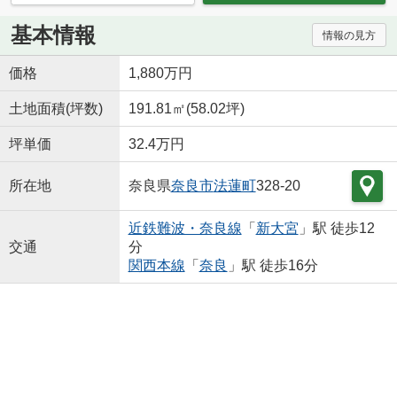
基本情報
情報の見方
価格
1,880万円
土地面積(坪数)
191.81㎡(58.02坪)
坪単価
32.4万円
所在地
奈良県
奈良市
法蓮町
328-20
近鉄難波・奈良線
「
新大宮
」駅 徒歩12
交通
分
関西本線
「
奈良
」駅 徒歩16分