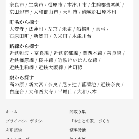
奈良市
/
生駒市
/
橿原市
/
木津川市
/
生駒郡斑鳩町
/
京田辺市
/
大和郡山市
/
天理市
/
磯城郡田原本町
町名から探す
大安寺
/
法蓮町
/
左京
/
朱雀
/
船橋町
/
真弓
/
石原田町
/
新賀町
/
久米町
/
木津川台
路線から探す
近鉄難波・奈良線
/
近鉄京都線
/
関西本線
/
奈良線
/
近鉄橿原線
/
桜井線
/
近鉄けいはんな線
/
近鉄生駒線
/
近鉄大阪線
/
片町線
駅から探す
高の原
/
新大宮
/
奈良
/
尼ヶ辻
/
菖蒲池
/
近鉄奈良
/
白庭台
/
大和西大寺
/
平城山
/
大和八木
ホーム
間取り集
プライバシーポリシー
「やまとの家」づくり
利用規約
標準設備