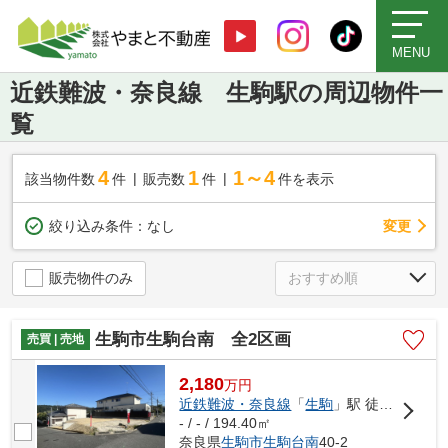
MENU
近鉄難波・奈良線 生駒駅の周辺物件一
覧
4
1
1～4
該当物件数
件
販売数
件
件を表示
変更
絞り込み条件：
なし
販売物件のみ
生駒市生駒台南 全2区画
売買 | 売地
2,180
万
円
近鉄難波・奈良線
「
生駒
」駅 徒歩22分
- / - / 194.40㎡
奈良県
生駒市
生駒台南
40-2