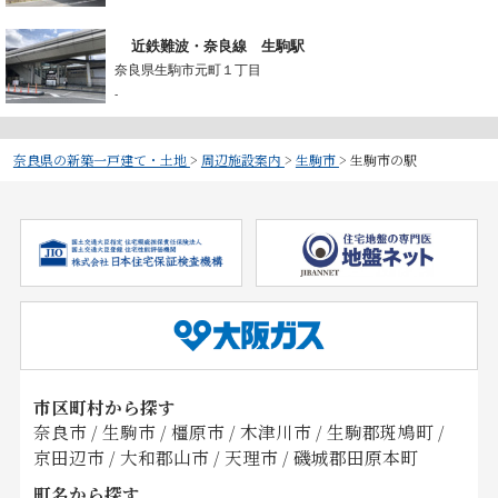
近鉄難波・奈良線 生駒駅
奈良県生駒市元町１丁目
-
奈良県の新築一戸建て・土地
>
周辺施設案内
>
生駒市
>
生駒市の駅
市区町村から探す
奈良市
/
生駒市
/
橿原市
/
木津川市
/
生駒郡斑鳩町
/
京田辺市
/
大和郡山市
/
天理市
/
磯城郡田原本町
町名から探す