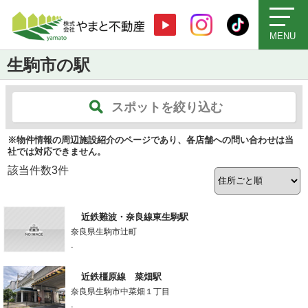
MENU
生駒市の駅
スポットを絞り込む
※物件情報の周辺施設紹介のページであり、各店舗への問い合わせは当
社では対応できません。
該当件数
3
件
近鉄難波・奈良線東生駒駅
奈良県生駒市辻町
-
近鉄橿原線 菜畑駅
奈良県生駒市中菜畑１丁目
-