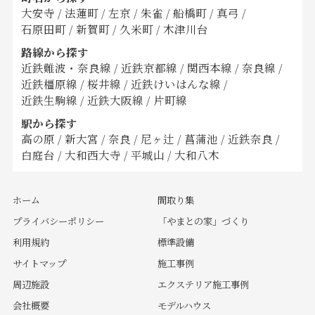
大安寺
/
法蓮町
/
左京
/
朱雀
/
船橋町
/
真弓
/
石原田町
/
新賀町
/
久米町
/
木津川台
路線から探す
近鉄難波・奈良線
/
近鉄京都線
/
関西本線
/
奈良線
/
近鉄橿原線
/
桜井線
/
近鉄けいはんな線
/
近鉄生駒線
/
近鉄大阪線
/
片町線
駅から探す
高の原
/
新大宮
/
奈良
/
尼ヶ辻
/
菖蒲池
/
近鉄奈良
/
白庭台
/
大和西大寺
/
平城山
/
大和八木
ホーム
間取り集
プライバシーポリシー
「やまとの家」づくり
利用規約
標準設備
サイトマップ
施工事例
周辺施設
エクステリア施工事例
会社概要
モデルハウス