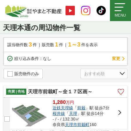
MENU
天理本通の周辺物件一覧
3
1
1～3
該当物件数
件
販売数
件
件を表示
変更
絞り込み条件：
なし
販売物件のみ
天理市前栽町～全１７区画～
売買 | 売地
1,280
万
円
近鉄天理線
「
前栽
」駅 徒歩7分
桜井線
「
天理
」駅 徒歩14分
- / - / 132.30㎡
奈良県
天理市
前栽町
160