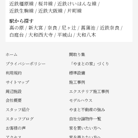
近鉄橿原線
/
桜井線
/
近鉄けいはんな線
/
近鉄生駒線
/
近鉄大阪線
/
片町線
駅から探す
高の原
/
新大宮
/
奈良
/
尼ヶ辻
/
菖蒲池
/
近鉄奈良
/
白庭台
/
大和西大寺
/
平城山
/
大和八木
ホーム
間取り集
プライバシーポリシー
「やまとの家」づくり
利用規約
標準設備
サイトマップ
施工事例
周辺施設
エクステリア施工事例
会社概要
モデルハウス
スタッフ紹介
やまと不動産の強み
スタッフブログ
自社分譲物件一覧
お客様の声
家を買いたい方へ
アクセス
家を売りたい方へ