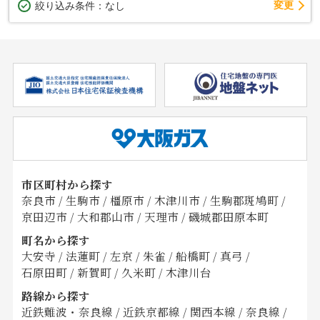
変更
絞り込み条件：
なし
市区町村から探す
奈良市
/
生駒市
/
橿原市
/
木津川市
/
生駒郡斑鳩町
/
京田辺市
/
大和郡山市
/
天理市
/
磯城郡田原本町
町名から探す
大安寺
/
法蓮町
/
左京
/
朱雀
/
船橋町
/
真弓
/
石原田町
/
新賀町
/
久米町
/
木津川台
路線から探す
近鉄難波・奈良線
/
近鉄京都線
/
関西本線
/
奈良線
/