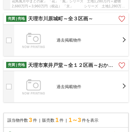
花鳥風月やまとの家」 「花」「風」シリーズ 土地1,280万円＋建物
2,680万円＝3,960万円（税込） 「京」 シリーズ 土地1,280万円
＋建物2,480万円＝3,760万円（税込） やまと不...
天理市川原城町～全３区画～
売買 | 売地
過去掲載物件
天理市東井戸堂～全１２区画～おかげ様で残り1区画となりました。
売買 | 売地
過去掲載物件
3
1
1～3
該当物件数
件
販売数
件
件を表示