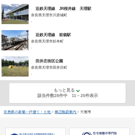
近鉄天理線 JR桜井線 天理駅
奈良県天理市川原城町
-
近鉄天理線 前栽駅
奈良県天理市杉本町
-
田井庄街区公園
奈良県天理市田井庄町
-
もっと見る
該当件数28件中
11
－
20
件表示
奈良県の新築一戸建て・土地
>
周辺施設案内
>
天理市