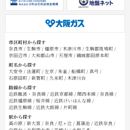
市区町村から探す
奈良市
/
生駒市
/
橿原市
/
木津川市
/
生駒郡斑鳩町
/
京田辺市
/
大和郡山市
/
天理市
/
磯城郡田原本町
町名から探す
大安寺
/
法蓮町
/
左京
/
朱雀
/
船橋町
/
真弓
/
石原田町
/
新賀町
/
久米町
/
木津川台
路線から探す
近鉄難波・奈良線
/
近鉄京都線
/
関西本線
/
奈良線
/
近鉄橿原線
/
桜井線
/
近鉄けいはんな線
/
近鉄生駒線
/
近鉄大阪線
/
片町線
駅から探す
高の原
/
新大宮
/
奈良
/
尼ヶ辻
/
菖蒲池
/
近鉄奈良
/
白庭台
/
大和西大寺
/
平城山
/
大和八木