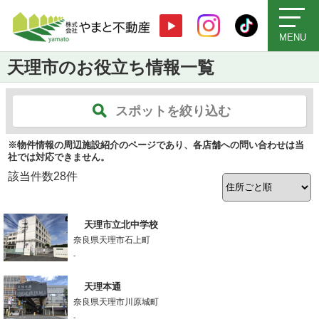
MENU
天理市のお役立ち情報一覧
スポットを絞り込む
※物件情報の周辺施設紹介のページであり、各店舗への問い合わせは当
社では対応できません。
該当件数
28
件
天理市立北中学校
奈良県天理市石上町
-
天理本通
奈良県天理市川原城町
-