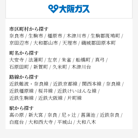
市区町村から探す
奈良市
/
生駒市
/
橿原市
/
木津川市
/
生駒郡斑鳩町
/
京田辺市
/
大和郡山市
/
天理市
/
磯城郡田原本町
町名から探す
大安寺
/
法蓮町
/
左京
/
朱雀
/
船橋町
/
真弓
/
石原田町
/
新賀町
/
久米町
/
木津川台
路線から探す
近鉄難波・奈良線
/
近鉄京都線
/
関西本線
/
奈良線
/
近鉄橿原線
/
桜井線
/
近鉄けいはんな線
/
近鉄生駒線
/
近鉄大阪線
/
片町線
駅から探す
高の原
/
新大宮
/
奈良
/
尼ヶ辻
/
菖蒲池
/
近鉄奈良
/
白庭台
/
大和西大寺
/
平城山
/
大和八木