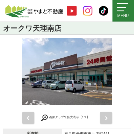
MENU
オークワ天理南店
前
次
画像タップで拡大表示【
1
/1】
所在地
奈良県天理市田井庄町441