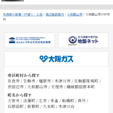
奈良県の新築一戸建て・土地
>
周辺施設案内
>
大和郡山市
>
大和郡山市の中学
校
市区町村から探す
奈良市
/
生駒市
/
橿原市
/
木津川市
/
生駒郡斑鳩町
/
京田辺市
/
大和郡山市
/
天理市
/
磯城郡田原本町
町名から探す
大安寺
/
法蓮町
/
左京
/
朱雀
/
船橋町
/
真弓
/
石原田町
/
新賀町
/
久米町
/
木津川台