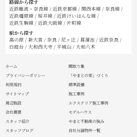
路線から探す
近鉄難波・奈良線
/
近鉄京都線
/
関西本線
/
奈良線
/
近鉄橿原線
/
桜井線
/
近鉄けいはんな線
/
近鉄生駒線
/
近鉄大阪線
/
片町線
駅から探す
高の原
/
新大宮
/
奈良
/
尼ヶ辻
/
菖蒲池
/
近鉄奈良
/
白庭台
/
大和西大寺
/
平城山
/
大和八木
ホーム
間取り集
プライバシーポリシー
「やまとの家」づくり
利用規約
標準設備
サイトマップ
施工事例
周辺施設
エクステリア施工事例
会社概要
モデルハウス
スタッフ紹介
やまと不動産の強み
スタッフブログ
自社分譲物件一覧