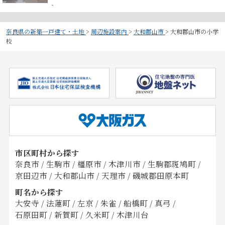
-
奈良県の新築一戸建て・土地
>
周辺施設案内
>
大和郡山市
>
大和郡山市の小学
校
市区町村から探す
奈良市
/
生駒市
/
橿原市
/
木津川市
/
生駒郡斑鳩町
/
京田辺市
/
大和郡山市
/
天理市
/
磯城郡田原本町
町名から探す
大安寺
/
法蓮町
/
左京
/
朱雀
/
船橋町
/
真弓
/
石原田町
/
新賀町
/
久米町
/
木津川台