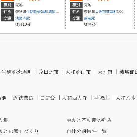
種別
売地
種別
売地
住所
奈良県
生駒郡斑鳩町
興留
２丁目2-23
住所
奈良県
天理市
前栽町
160
交通
法隆寺駅
交通
前栽駅
徒歩10分
徒歩7分
｜
生駒郡斑鳩町
｜
京田辺市
｜
大和郡山市
｜
天理市
｜
磯城郡
蒲池
｜
近鉄奈良
｜
白庭台
｜
大和西大寺
｜
平城山
｜
大和八木
り集
やまと不動産の強み
まとの家」づくり
自社分譲物件一覧