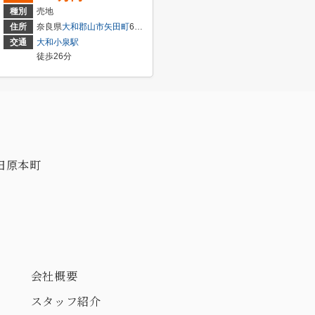
種別
売地
住所
奈良県
大和郡山市
矢田町
6393-2
交通
大和小泉駅
徒歩26分
田原本町
会社概要
スタッフ紹介