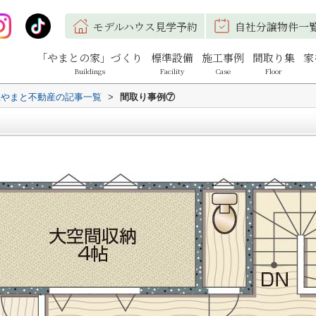
モデルハウス見学予約
自社分譲物件一
「やまとの家」づくり
標準設備
施工事例
間取り集
家
Buildings
Facility
Case
Floor
社やまと不動産の記事一覧
>
間取り事例⑦