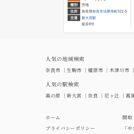
種別
売地
住所
奈良県
奈良市
法華寺町
321-5
交通
新大宮駅
徒歩9分
人気の地域検索
奈良市
｜
生駒市
｜
橿原市
｜
木津川市
人気の駅検索
高の原
｜
新大宮
｜
奈良
｜
尼ヶ辻
｜
菖
ホーム
間取
プライバシーポリシー
「や