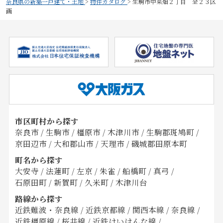
奈良県の新築一戸建て・土地
>
物件カタログ
>
生駒市中菜畑２丁目 全２３区
画
市区町村から探す
奈良市
/
生駒市
/
橿原市
/
木津川市
/
生駒郡斑鳩町
/
京田辺市
/
大和郡山市
/
天理市
/
磯城郡田原本町
町名から探す
大安寺
/
法蓮町
/
左京
/
朱雀
/
船橋町
/
真弓
/
石原田町
/
新賀町
/
久米町
/
木津川台
路線から探す
近鉄難波・奈良線
/
近鉄京都線
/
関西本線
/
奈良線
/
近鉄橿原線
/
桜井線
/
近鉄けいはんな線
/