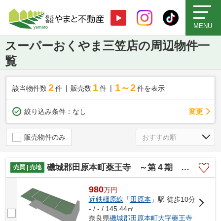
MENU
スーパーおくやま三笠店の周辺物件一
覧
2
1
1～2
該当物件数
件
販売数
件
件を表示
変更
絞り込み条件：
なし
販売物件のみ
磯城郡田原本町薬王寺 ～第４期 最終販売～
売買 | 売地
980
万
円
近鉄橿原線
「
田原本
」駅 徒歩10分
- / - / 145.44㎡
奈良県
磯城郡田原本町
大字藥王寺