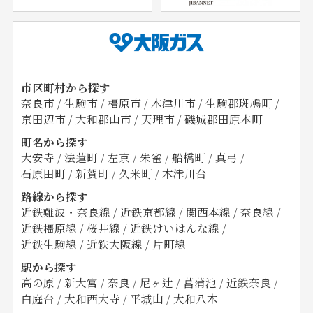
市区町村から探す
奈良市
/
生駒市
/
橿原市
/
木津川市
/
生駒郡斑鳩町
/
京田辺市
/
大和郡山市
/
天理市
/
磯城郡田原本町
町名から探す
大安寺
/
法蓮町
/
左京
/
朱雀
/
船橋町
/
真弓
/
石原田町
/
新賀町
/
久米町
/
木津川台
路線から探す
近鉄難波・奈良線
/
近鉄京都線
/
関西本線
/
奈良線
/
近鉄橿原線
/
桜井線
/
近鉄けいはんな線
/
近鉄生駒線
/
近鉄大阪線
/
片町線
駅から探す
高の原
/
新大宮
/
奈良
/
尼ヶ辻
/
菖蒲池
/
近鉄奈良
/
白庭台
/
大和西大寺
/
平城山
/
大和八木