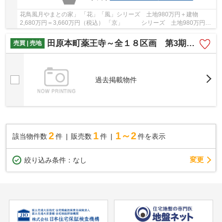
花鳥風月やまとの家」 「花」「風」シリーズ 土地980万円＋建物
2,680万円＝3,660万円（税込） 「京」 シリーズ 土地980万円＋
建物2,480万円＝3,460万円（税込） やまと不動産...
田原本町薬王寺～全１８区画 第3期全４区画～
売買 | 売地
過去掲載物件
2
1
1～2
該当物件数
件
販売数
件
件を表示
変更
絞り込み条件：
なし