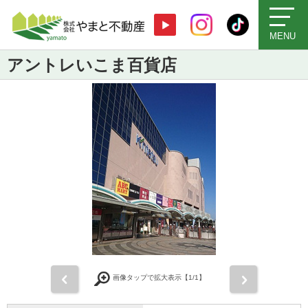
MENU
アントレいこま百貨店
前
次
画像タップで拡大表示【
1
/1】