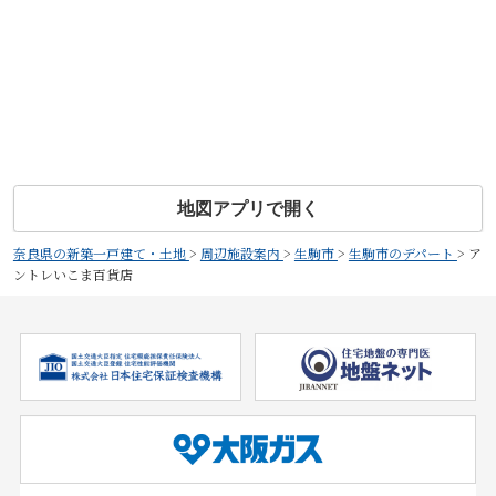
地図アプリで開く
奈良県の新築一戸建て・土地
>
周辺施設案内
>
生駒市
>
生駒市のデパート
>
ア
ントレいこま百貨店