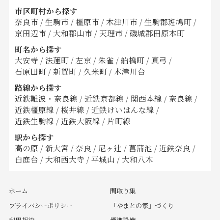
市区町村から探す
奈良市
/
生駒市
/
橿原市
/
木津川市
/
生駒郡斑鳩町
/
京田辺市
/
大和郡山市
/
天理市
/
磯城郡田原本町
町名から探す
大安寺
/
法蓮町
/
左京
/
朱雀
/
船橋町
/
真弓
/
石原田町
/
新賀町
/
久米町
/
木津川台
路線から探す
近鉄難波・奈良線
/
近鉄京都線
/
関西本線
/
奈良線
/
近鉄橿原線
/
桜井線
/
近鉄けいはんな線
/
近鉄生駒線
/
近鉄大阪線
/
片町線
駅から探す
高の原
/
新大宮
/
奈良
/
尼ヶ辻
/
菖蒲池
/
近鉄奈良
/
白庭台
/
大和西大寺
/
平城山
/
大和八木
ホーム
間取り集
プライバシーポリシー
「やまとの家」づくり