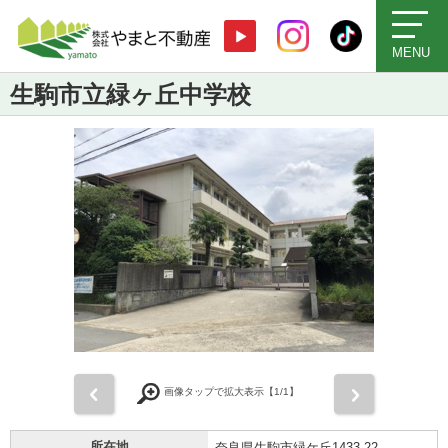
MENU
生駒市立緑ヶ丘中学校
前
次
画像タップで拡大表示【
1
/1】
所在地
奈良県生駒市緑ケ丘1433-22