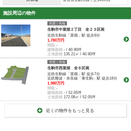
施設周辺の物件
売買｜売地
生駒市中菜畑２丁目 全２３区画
近鉄生駒線「菜畑」駅 徒歩9分
1,780万円
間取:
-
建物面積:
- / 40.90坪
土地面積:
135.21㎡ / 40.90坪
売買｜売地
生駒市西菜畑 全６区画
近鉄生駒線「菜畑」駅 徒歩7分
近鉄難波・奈良線「東生駒」駅 徒歩18分
1,980万円
間取:
-
建物面積:
- / 52.05坪
土地面積:
172.08㎡ / 52.05坪
近くの物件をもっと見る