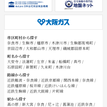
市区町村から探す
奈良市
/
生駒市
/
橿原市
/
木津川市
/
生駒郡斑鳩町
/
京田辺市
/
大和郡山市
/
天理市
/
磯城郡田原本町
町名から探す
大安寺
/
法蓮町
/
左京
/
朱雀
/
船橋町
/
真弓
/
石原田町
/
新賀町
/
久米町
/
木津川台
路線から探す
近鉄難波・奈良線
/
近鉄京都線
/
関西本線
/
奈良線
/
近鉄橿原線
/
桜井線
/
近鉄けいはんな線
/
近鉄生駒線
/
近鉄大阪線
/
片町線
駅から探す
高の原
/
新大宮
/
奈良
/
尼ヶ辻
/
菖蒲池
/
近鉄奈良
/