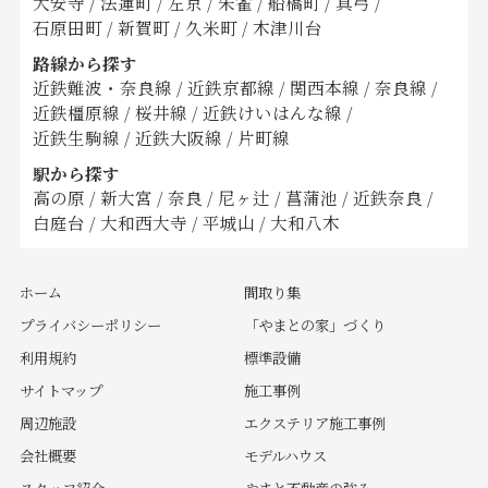
大安寺
/
法蓮町
/
左京
/
朱雀
/
船橋町
/
真弓
/
石原田町
/
新賀町
/
久米町
/
木津川台
路線から探す
近鉄難波・奈良線
/
近鉄京都線
/
関西本線
/
奈良線
/
近鉄橿原線
/
桜井線
/
近鉄けいはんな線
/
近鉄生駒線
/
近鉄大阪線
/
片町線
駅から探す
高の原
/
新大宮
/
奈良
/
尼ヶ辻
/
菖蒲池
/
近鉄奈良
/
白庭台
/
大和西大寺
/
平城山
/
大和八木
ホーム
間取り集
プライバシーポリシー
「やまとの家」づくり
利用規約
標準設備
サイトマップ
施工事例
周辺施設
エクステリア施工事例
会社概要
モデルハウス