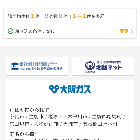
1
0
1～1
該当物件数
件
販売数
件
件を表示
変更
絞り込み条件：
なし
市区町村から探す
奈良市
/
生駒市
/
橿原市
/
木津川市
/
生駒郡斑鳩町
/
京田辺市
/
大和郡山市
/
天理市
/
磯城郡田原本町
町名から探す