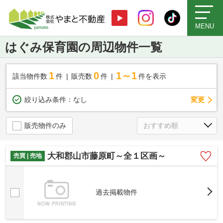
MENU
はぐみ保育園の周辺物件一覧
1
0
1～1
該当物件数
件
販売数
件
件を表示
変更
絞り込み条件：
なし
販売物件のみ
大和郡山市藤原町～全１区画～
売買 | 売地
過去掲載物件