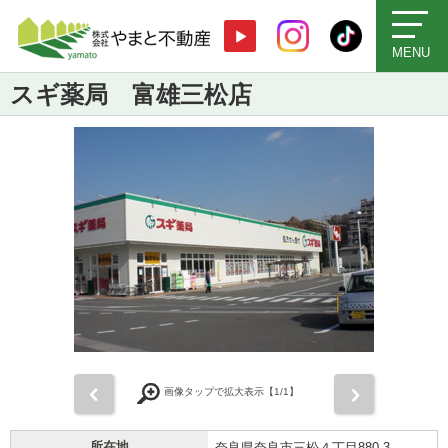
MENU
スギ薬局 富雄三松店
前
次
画像タップで拡大表示【
1
/1】
所在地
奈良県奈良市三松４丁目880-3