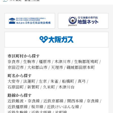
市区町村から探す
奈良市
/
生駒市
/
橿原市
/
木津川市
/
生駒郡斑鳩町
/
京田辺市
/
大和郡山市
/
天理市
/
磯城郡田原本町
町名から探す
大安寺
/
法蓮町
/
左京
/
朱雀
/
船橋町
/
真弓
/
石原田町
/
新賀町
/
久米町
/
木津川台
路線から探す
近鉄難波・奈良線
/
近鉄京都線
/
関西本線
/
奈良線
/
近鉄橿原線
/
桜井線
/
近鉄けいはんな線
/
近鉄生駒線
/
近鉄大阪線
/
片町線