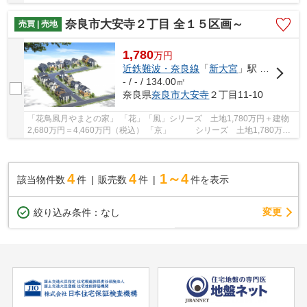
＋建物2,480万円＝4,460万円（税込） やまと不...
奈良市大安寺２丁目 全１５区画～
売買 | 売地
1,780
万
円
近鉄難波・奈良線
「
新大宮
」駅 徒歩30分
- / - / 134.00㎡
奈良県
奈良市
大安寺
２丁目11-10
「花鳥風月やまとの家」 「花」「風」シリーズ 土地1,780万円＋建物
2,680万円＝4,460万円（税込） 「京」 シリーズ 土地1,780万円
＋建物2,480万円＝4,260万円（税込） やまと不...
4
4
1～4
該当物件数
件
販売数
件
件を表示
変更
絞り込み条件：
なし