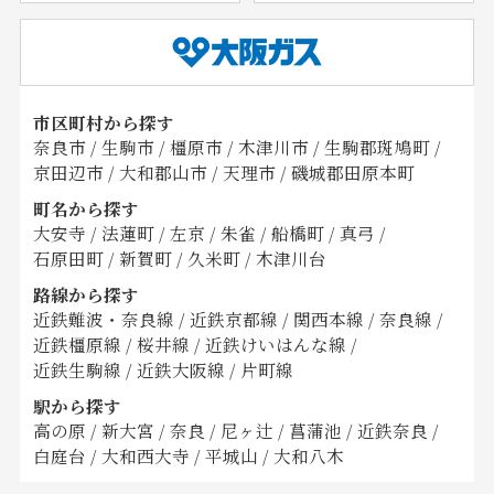
市区町村から探す
奈良市
/
生駒市
/
橿原市
/
木津川市
/
生駒郡斑鳩町
/
京田辺市
/
大和郡山市
/
天理市
/
磯城郡田原本町
町名から探す
大安寺
/
法蓮町
/
左京
/
朱雀
/
船橋町
/
真弓
/
石原田町
/
新賀町
/
久米町
/
木津川台
路線から探す
近鉄難波・奈良線
/
近鉄京都線
/
関西本線
/
奈良線
/
近鉄橿原線
/
桜井線
/
近鉄けいはんな線
/
近鉄生駒線
/
近鉄大阪線
/
片町線
駅から探す
高の原
/
新大宮
/
奈良
/
尼ヶ辻
/
菖蒲池
/
近鉄奈良
/
白庭台
/
大和西大寺
/
平城山
/
大和八木