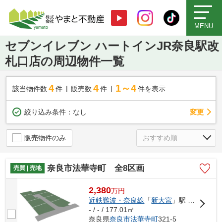
MENU
セブンイレブン ハートインJR奈良駅改
札口店の周辺物件一覧
4
4
1～4
該当物件数
件
販売数
件
件を表示
変更
絞り込み条件：
なし
販売物件のみ
奈良市法華寺町 全8区画
売買 | 売地
2,380
万
円
近鉄難波・奈良線
「
新大宮
」駅 徒歩9分
- / - / 177.01㎡
奈良県
奈良市
法華寺町
321-5