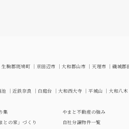
｜
生駒郡斑鳩町
｜
京田辺市
｜
大和郡山市
｜
天理市
｜
磯城郡
蒲池
｜
近鉄奈良
｜
白庭台
｜
大和西大寺
｜
平城山
｜
大和八木
り集
やまと不動産の強み
まとの家」づくり
自社分譲物件一覧