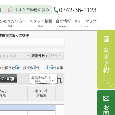
0742-36-1123
覧
やまと不動産の強み
を売りたい方へ
スタッフ情報
会社情報
サイトマップ
Sale
Staff
Company
Sitemap
学園前の近くの物件
表示件数：
5
2
1-5
当公開件数
件 販売数
件
件表示
表示中物件を
一括でチェック
駅徒歩
建ぺい率
停歩
容積率