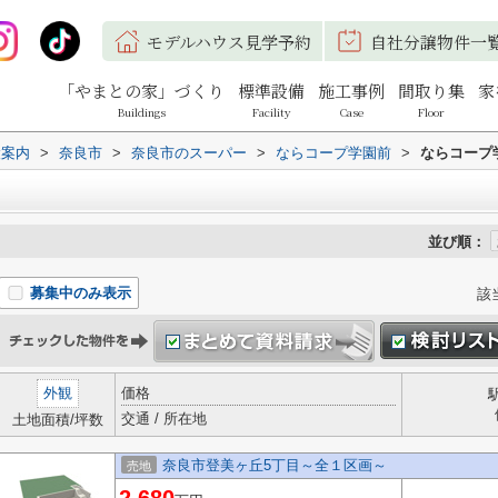
モデルハウス見学予約
自社分譲物件一
「やまとの家」づくり
標準設備
施工事例
間取り集
家
Buildings
Facility
Case
Floor
設案内
>
奈良市
>
奈良市のスーパー
>
ならコープ学園前
>
ならコープ
並び順：
募集中のみ表示
該
外観
価格
交通 / 所在地
土地面積/坪数
奈良市登美ヶ丘5丁目～全１区画～
売地