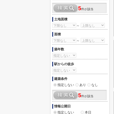
5
件が該当
土地面積
～
面積
～
築年数
駅からの徒歩
建築条件
指定しない
あり
なし
5
件が該当
情報公開日
指定しない
本日