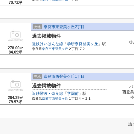
70.73坪
奈良市東登美ヶ丘2丁目
売地
過去掲載物件
徒
近鉄けいはんな線
「
学研奈良登美ヶ丘
」駅
278.00㎡
奈良県
奈良市
東登美ヶ丘
２丁目17-2
84.09坪
奈良市西登美ケ丘1丁目
売地
過去掲載物件
バ
西登美
近鉄難波・奈良線
「
学園前
」駅
停
264.39㎡
奈良県
奈良市
西登美ヶ丘
１丁目４－２１
79.97坪
該