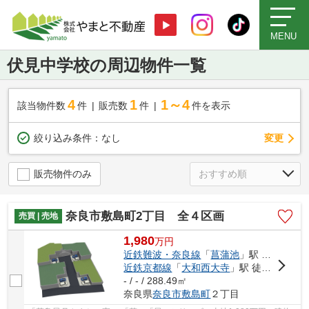
MENU
伏見中学校の周辺物件一覧
4
1
1～4
該当物件数
件
販売数
件
件を表示
変更
絞り込み条件：
なし
販売物件のみ
奈良市敷島町2丁目 全４区画
売買 | 売地
1,980
万
円
近鉄難波・奈良線
「
菖蒲池
」駅 徒歩14分
近鉄京都線
「
大和西大寺
」駅 徒歩20分
- / - / 288.49㎡
奈良県
奈良市
敷島町
２丁目