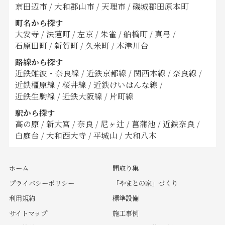
京田辺市
/
大和郡山市
/
天理市
/
磯城郡田原本町
町名から探す
大安寺
/
法蓮町
/
左京
/
朱雀
/
船橋町
/
真弓
/
石原田町
/
新賀町
/
久米町
/
木津川台
路線から探す
近鉄難波・奈良線
/
近鉄京都線
/
関西本線
/
奈良線
/
近鉄橿原線
/
桜井線
/
近鉄けいはんな線
/
近鉄生駒線
/
近鉄大阪線
/
片町線
駅から探す
高の原
/
新大宮
/
奈良
/
尼ヶ辻
/
菖蒲池
/
近鉄奈良
/
白庭台
/
大和西大寺
/
平城山
/
大和八木
ホーム
間取り集
プライバシーポリシー
「やまとの家」づくり
利用規約
標準設備
サイトマップ
施工事例