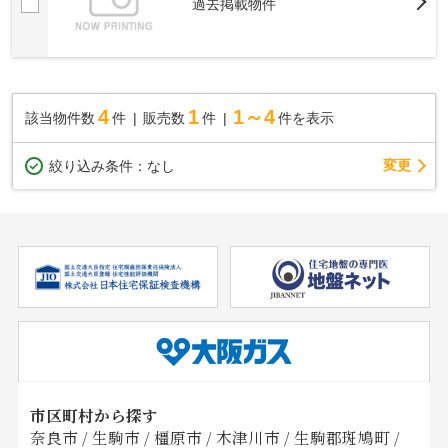
過去掲載物件
4
1
1～4
該当物件数
件
販売数
件
件を表示
変更
絞り込み条件：
なし
市区町村から探す
奈良市
/
生駒市
/
橿原市
/
木津川市
/
生駒郡斑鳩町
/