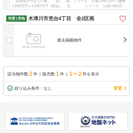
「花鳥風月やまとの家」 「花」「風」シリーズ 土地2,880万円＋建物
2,680万円＝5,560万円（税込） 「京」 シリーズ 土地2,880万円
＋建物2,480万円＝5,360万円（税込） やまと不...
木津川市兜台4丁目 全2区画
売買 | 売地
過去掲載物件
2
1
1～2
該当物件数
件
販売数
件
件を表示
変更
絞り込み条件：
なし