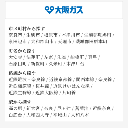
市区町村から探す
奈良市
/
生駒市
/
橿原市
/
木津川市
/
生駒郡斑鳩町
/
京田辺市
/
大和郡山市
/
天理市
/
磯城郡田原本町
町名から探す
大安寺
/
法蓮町
/
左京
/
朱雀
/
船橋町
/
真弓
/
石原田町
/
新賀町
/
久米町
/
木津川台
路線から探す
近鉄難波・奈良線
/
近鉄京都線
/
関西本線
/
奈良線
/
近鉄橿原線
/
桜井線
/
近鉄けいはんな線
/
近鉄生駒線
/
近鉄大阪線
/
片町線
駅から探す
高の原
/
新大宮
/
奈良
/
尼ヶ辻
/
菖蒲池
/
近鉄奈良
/
白庭台
/
大和西大寺
/
平城山
/
大和八木