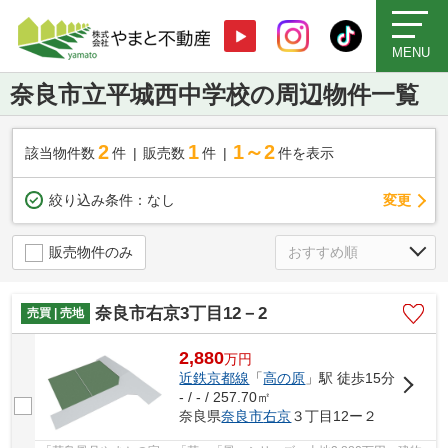
MENU
奈良市立平城西中学校の周辺物件一覧
2
1
1～2
該当物件数
件
販売数
件
件を表示
変更
絞り込み条件：
なし
販売物件のみ
奈良市右京3丁目12－2
売買 | 売地
2,880
万
円
近鉄京都線
「
高の原
」駅 徒歩15分
- / - / 257.70㎡
奈良県
奈良市
右京
３丁目12ー２