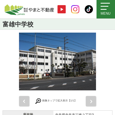
MENU
富雄中学校
前
次
画像タップで拡大表示【
1
/1】
所在地
奈良県奈良市三碓２丁目3