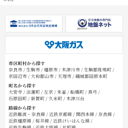
市区町村から探す
奈良市
/
生駒市
/
橿原市
/
木津川市
/
生駒郡斑鳩町
/
京田辺市
/
大和郡山市
/
天理市
/
磯城郡田原本町
町名から探す
大安寺
/
法蓮町
/
左京
/
朱雀
/
船橋町
/
真弓
/
石原田町
/
新賀町
/
久米町
/
木津川台
路線から探す
近鉄難波・奈良線
/
近鉄京都線
/
関西本線
/
奈良線
/
近鉄橿原線
/
桜井線
/
近鉄けいはんな線
/
近鉄生駒線
/
近鉄大阪線
/
片町線