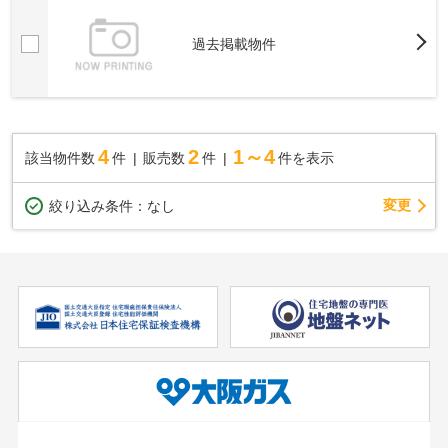
過去掲載物件
4
2
1～4
該当物件数
件
販売数
件
件を表示
変更
絞り込み条件：
なし