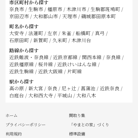
市区町村から探す
奈良市
/
生駒市
/
橿原市
/
木津川市
/
生駒郡斑鳩町
/
京田辺市
/
大和郡山市
/
天理市
/
磯城郡田原本町
町名から探す
大安寺
/
法蓮町
/
左京
/
朱雀
/
船橋町
/
真弓
/
石原田町
/
新賀町
/
久米町
/
木津川台
路線から探す
近鉄難波・奈良線
/
近鉄京都線
/
関西本線
/
奈良線
/
近鉄橿原線
/
桜井線
/
近鉄けいはんな線
/
近鉄生駒線
/
近鉄大阪線
/
片町線
駅から探す
高の原
/
新大宮
/
奈良
/
尼ヶ辻
/
菖蒲池
/
近鉄奈良
/
白庭台
/
大和西大寺
/
平城山
/
大和八木
ホーム
間取り集
プライバシーポリシー
「やまとの家」づくり
利用規約
標準設備