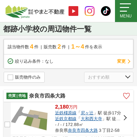
MENU
都跡小学校の周辺物件一覧
4
2
1～4
該当物件数
件
販売数
件
件を表示
変更
絞り込み条件：
なし
販売物件のみ
奈良市四条大路
売買 | 売地
2,180
万
円
近鉄橿原線
「
尼ヶ辻
」駅 徒歩17分
近鉄京都線
「
大和西大寺
」駅 徒歩29分
- / - / 172.88㎡
奈良県
奈良市
四条大路
３丁目2-58