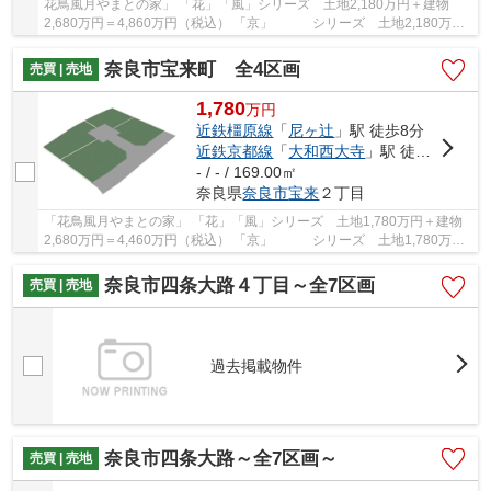
花鳥風月やまとの家」 「花」「風」シリーズ 土地2,180万円＋建物
2,680万円＝4,860万円（税込） 「京」 シリーズ 土地2,180万円
＋建物2,480万円＝4,660万円（税込） やまと不...
奈良市宝来町 全4区画
売買 | 売地
1,780
万
円
近鉄橿原線
「
尼ヶ辻
」駅 徒歩8分
近鉄京都線
「
大和西大寺
」駅 徒歩20分
- / - / 169.00㎡
奈良県
奈良市
宝来
２丁目
「花鳥風月やまとの家」 「花」「風」シリーズ 土地1,780万円＋建物
2,680万円＝4,460万円（税込） 「京」 シリーズ 土地1,780万円
＋建物2,480万円＝4,260万円（税込） やまと不...
奈良市四条大路４丁目～全7区画
売買 | 売地
過去掲載物件
奈良市四条大路～全7区画～
売買 | 売地