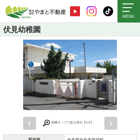
MENU
伏見幼稚園
前
次
画像タップで拡大表示【
1
/1】
所在地
奈良県奈良市菅原町