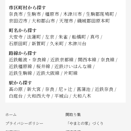
市区町村から探す
奈良市
/
生駒市
/
橿原市
/
木津川市
/
生駒郡斑鳩町
/
京田辺市
/
大和郡山市
/
天理市
/
磯城郡田原本町
町名から探す
大安寺
/
法蓮町
/
左京
/
朱雀
/
船橋町
/
真弓
/
石原田町
/
新賀町
/
久米町
/
木津川台
路線から探す
近鉄難波・奈良線
/
近鉄京都線
/
関西本線
/
奈良線
/
近鉄橿原線
/
桜井線
/
近鉄けいはんな線
/
近鉄生駒線
/
近鉄大阪線
/
片町線
駅から探す
高の原
/
新大宮
/
奈良
/
尼ヶ辻
/
菖蒲池
/
近鉄奈良
/
白庭台
/
大和西大寺
/
平城山
/
大和八木
ホーム
間取り集
プライバシーポリシー
「やまとの家」づくり