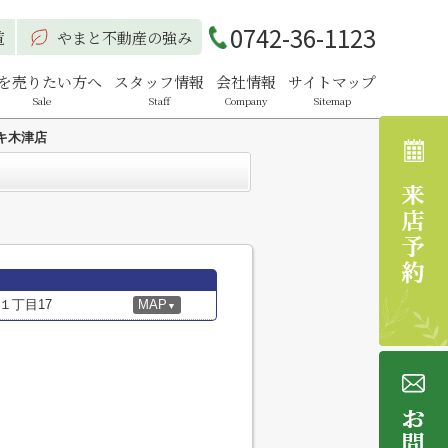
0742-36-1123
覧
やまと不動産の強み
を売りたい方へ
スタッフ情報
会社情報
サイトマップ
Sale
Staff
Company
Sitemap
キ木津店
１丁目17
MAP
▼