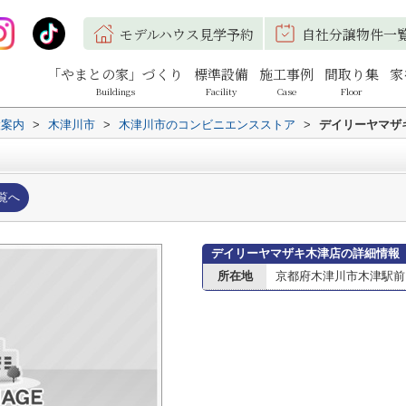
モデルハウス見学予約
自社分譲物件一
「やまとの家」づくり
標準設備
施工事例
間取り集
家
Buildings
Facility
Case
Floor
設案内
>
木津川市
>
木津川市のコンビニエンスストア
>
デイリーヤマザ
覧へ
デイリーヤマザキ木津店の詳細情報
所在地
京都府木津川市木津駅前