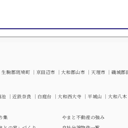
｜
生駒郡斑鳩町
｜
京田辺市
｜
大和郡山市
｜
天理市
｜
磯城郡
蒲池
｜
近鉄奈良
｜
白庭台
｜
大和西大寺
｜
平城山
｜
大和八木
り集
やまと不動産の強み
まとの家」づくり
自社分譲物件一覧