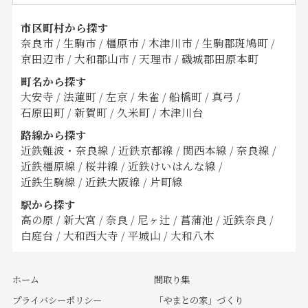
市区町村から探す
奈良市
/
生駒市
/
橿原市
/
木津川市
/
生駒郡斑鳩町
/
京田辺市
/
大和郡山市
/
天理市
/
磯城郡田原本町
町名から探す
大安寺
/
法蓮町
/
左京
/
朱雀
/
船橋町
/
真弓
/
石原田町
/
新賀町
/
久米町
/
木津川台
路線から探す
近鉄難波・奈良線
/
近鉄京都線
/
関西本線
/
奈良線
/
近鉄橿原線
/
桜井線
/
近鉄けいはんな線
/
近鉄生駒線
/
近鉄大阪線
/
片町線
駅から探す
高の原
/
新大宮
/
奈良
/
尼ヶ辻
/
菖蒲池
/
近鉄奈良
/
白庭台
/
大和西大寺
/
平城山
/
大和八木
ホーム
間取り集
プライバシーポリシー
「やまとの家」づくり