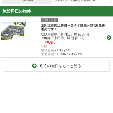
施設周辺の物件
売買｜売地
京田辺市田辺勇田～全４７区画～第3期最終
販売です！！
近鉄京都線「新田辺」駅 徒歩6分
片町線「京田辺」駅 徒歩12分
1,880万円
間取:
-
建物面積:
- / 33.27坪
土地面積:
110.00㎡ / 33.27坪
近くの物件をもっと見る