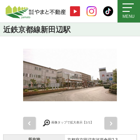
MENU
近鉄京都線新田辺駅
前
次
画像タップで拡大表示【
1
/1】
所在地
京都府京田辺市河原食田2-3