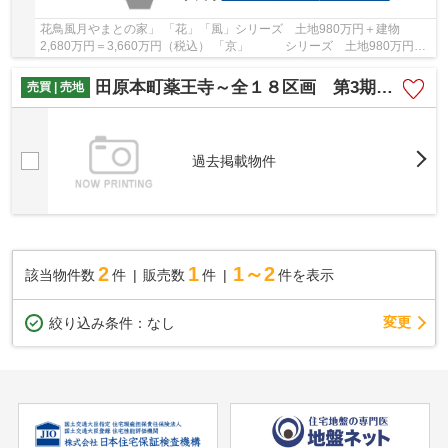
花鳥風月やまとの家」 「花」「風」シリーズ 土地980万円＋建物
2,680万円＝3,660万円（税込） 「京」 シリーズ 土地980万円＋
建物2,480万円＝3,460万円（税込） やまと不動産...
田原本町薬王寺～全１８区画 第3期全４区画～
売買 | 売地
過去掲載物件
2
1
1～2
該当物件数
件
販売数
件
件を表示
変更
絞り込み条件：
なし