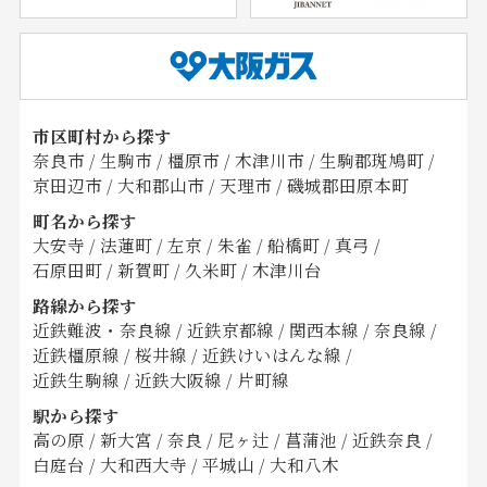
市区町村から探す
奈良市
/
生駒市
/
橿原市
/
木津川市
/
生駒郡斑鳩町
/
京田辺市
/
大和郡山市
/
天理市
/
磯城郡田原本町
町名から探す
大安寺
/
法蓮町
/
左京
/
朱雀
/
船橋町
/
真弓
/
石原田町
/
新賀町
/
久米町
/
木津川台
路線から探す
近鉄難波・奈良線
/
近鉄京都線
/
関西本線
/
奈良線
/
近鉄橿原線
/
桜井線
/
近鉄けいはんな線
/
近鉄生駒線
/
近鉄大阪線
/
片町線
駅から探す
高の原
/
新大宮
/
奈良
/
尼ヶ辻
/
菖蒲池
/
近鉄奈良
/
白庭台
/
大和西大寺
/
平城山
/
大和八木