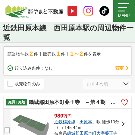
MENU
近鉄田原本線 西田原本駅の周辺物件一
覧
2
1
1～2
該当物件数
件
販売数
件
件を表示
変更
絞り込み条件：
なし
販売物件のみ
磯城郡田原本町薬王寺 ～第４期 最終販売～
売買 | 売地
980
万
円
近鉄橿原線
「
田原本
」駅 徒歩10分
- / - / 145.44㎡
奈良県
磯城郡田原本町
大字藥王寺